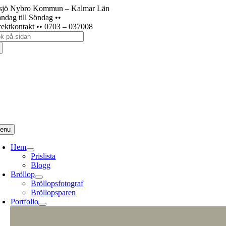
Fortsätt
sjö Nybro Kommun – Kalmar Län
till
ndag till Söndag ••
innehållet
rektkontakt •• 0703 – 037008
k
er:
enu
Hem
Prislista
Blogg
Bröllop
Bröllopsfotograf
Bröllopsparen
Portfolio